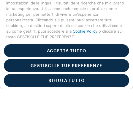
impostazioni della lingua, i risultati delle ricerche che migliorano
la tua esperienza. Utilizziamo anche cookie di profilazione e
marketing per permetterti di vivere un’esperienza
personalizzata. Cliccando sui pulsanti puoi accettare tutti i
cookie o, se desideri sapere di più sui cookie che utilizziamo e
su come gestirli, puoi accedere alla
Cookie Policy
o cliccare sul
tasto GESTISCI LE TUE PREFERENZE
ACCETTA TUTTO
GESTISCI LE TUE PREFERENZE
RIFIUTA TUTTO