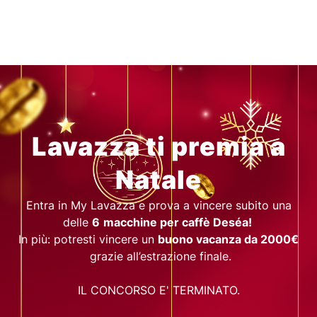
COME FUNZIONA
Lavazza ti premia a
CATALOGO PREMI
Natale
Entra in My Lavazza e prova a vincere subito una
FAQ
delle
6
macchine per caffè Deséa!
In più: potresti vincere un
buono vacanza da 2000€
grazie all’estrazione finale.
IL CONCORSO E' TERMINATO.
ACCEDI